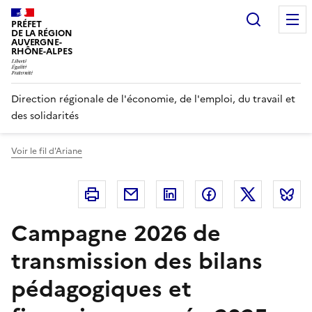
Panneau de gestion des cookies
Recherc
PRÉFET
DE LA RÉGION
AUVERGNE-
RHÔNE-ALPES
Direction régionale de l'économie, de l'emploi, du travail et
des solidarités
Voir le fil d'Ariane
Imprimer
Courriel
Linkedin
Facebook
Twitter
B
Campagne 2026 de
transmission des bilans
pédagogiques et