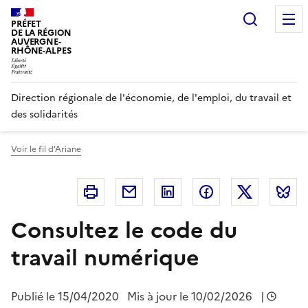
Panneau de gestion des cookies
Recherc
PRÉFET
DE LA RÉGION
AUVERGNE-
RHÔNE-ALPES
Direction régionale de l'économie, de l'emploi, du travail et
des solidarités
Voir le fil d'Ariane
Imprimer
Courriel
Linkedin
Facebook
Twitter
B
Consultez le code du
travail numérique
Publié le
15/04/2020
Mis à jour le 10/02/2026
|