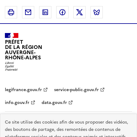
Imprimer
Courriel
Linkedin
Facebook
Twitter
Bluesky
PRÉFET
DE LA RÉGION
AUVERGNE-
RHÔNE-ALPES
legifrance.gouv.fr
service-public.gouv.fr
info.gouv.fr
data.gouv.fr
Plan du site
Données personnelles et cookies
Accessibilité :
Ce site utilise des cookies afin de vous proposer des vidéos,
des boutons de partage, des remontées de contenus de
partiellement conforme
Mentions légales
Gestion des cookies
plateformes sociales et des contenus animés et interactifs.