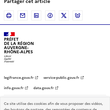
Partager cet article
Imprimer
Courriel
Linkedin
Facebook
Twitter
Bluesky
PRÉFET
DE LA RÉGION
AUVERGNE-
RHÔNE-ALPES
legifrance.gouv.fr
service-public.gouv.fr
info.gouv.fr
data.gouv.fr
Plan du site
Données personnelles et cookies
Accessibilité :
Ce site utilise des cookies afin de vous proposer des vidéos,
des boutons de partage, des remontées de contenus de