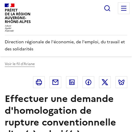
Panneau de gestion des cookies
Recherc
PRÉFET
DE LA RÉGION
AUVERGNE-
RHÔNE-ALPES
Direction régionale de l'économie, de l'emploi, du travail et
des solidarités
Voir le fil d'Ariane
Imprimer
Courriel
Linkedin
Facebook
Twitter
B
Effectuer une demande
d'homologation de
rupture conventionnelle