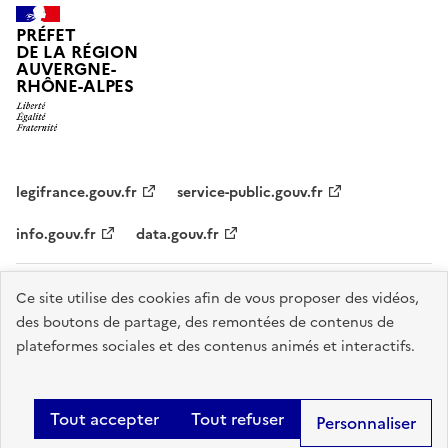
PRÉFET
DE LA RÉGION
AUVERGNE-
RHÔNE-ALPES
legifrance.gouv.fr
service-public.gouv.fr
info.gouv.fr
data.gouv.fr
Plan du site
Données personnelles et cookies
Accessibilité :
Ce site utilise des cookies afin de vous proposer des vidéos,
des boutons de partage, des remontées de contenus de
partiellement conforme
Mentions légales
Gestion des cookies
plateformes sociales et des contenus animés et interactifs.
Sauf mention explicite de propriété intellectuelle détenue par des tiers,
les contenus de ce site sont proposés sous
licence etalab-2.0
.
Tout accepter
Tout refuser
Personnaliser