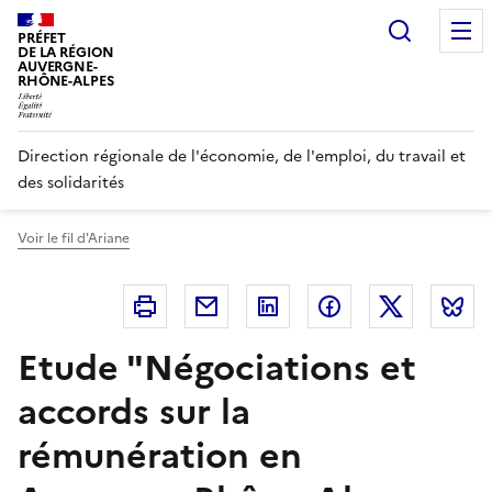
Panneau de gestion des cookies
Recherc
PRÉFET
DE LA RÉGION
AUVERGNE-
RHÔNE-ALPES
Direction régionale de l'économie, de l'emploi, du travail et
des solidarités
Voir le fil d'Ariane
Imprimer
Courriel
Linkedin
Facebook
Twitter
B
Etude "Négociations et
accords sur la
rémunération en