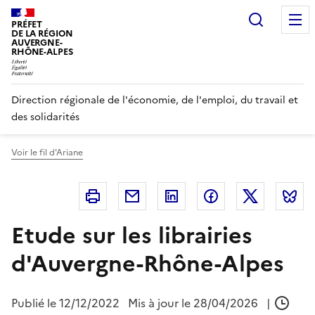
Panneau de gestion des cookies
Recherc
PRÉFET
DE LA RÉGION
AUVERGNE-
RHÔNE-ALPES
Direction régionale de l'économie, de l'emploi, du travail et
des solidarités
Voir le fil d'Ariane
Imprimer
Courriel
Linkedin
Facebook
Twitter
B
Etude sur les librairies
d'Auvergne-Rhône-Alpes
Publié le
12/12/2022
Mis à jour le 28/04/2026
|