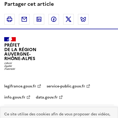
Partager cet article
Imprimer
Courriel
Linkedin
Facebook
Twitter
Bluesky
PRÉFET
DE LA RÉGION
AUVERGNE-
RHÔNE-ALPES
legifrance.gouv.fr
service-public.gouv.fr
info.gouv.fr
data.gouv.fr
Plan du site
Données personnelles et cookies
Accessibilité :
Ce site utilise des cookies afin de vous proposer des vidéos,