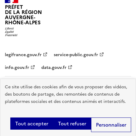
PRÉFET
DE LA RÉGION
AUVERGNE-
RHÔNE-ALPES
legifrance.gouv.fr
service-public.gouv.fr
info.gouv.fr
data.gouv.fr
Plan du site
Données personnelles et cookies
Accessibilité :
Ce site utilise des cookies afin de vous proposer des vidéos,
des boutons de partage, des remontées de contenus de
partiellement conforme
Mentions légales
Gestion des cookies
plateformes sociales et des contenus animés et interactifs.
Sauf mention explicite de propriété intellectuelle détenue par des tiers,
les contenus de ce site sont proposés sous
licence etalab-2.0
.
Tout accepter
Tout refuser
Personnaliser