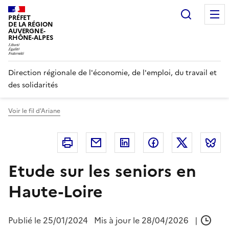
Panneau de gestion des cookies
Recherc
PRÉFET
DE LA RÉGION
AUVERGNE-
RHÔNE-ALPES
Direction régionale de l'économie, de l'emploi, du travail et
des solidarités
Voir le fil d'Ariane
Imprimer
Courriel
Linkedin
Facebook
Twitter
B
Etude sur les seniors en
Haute-Loire
Publié le
25/01/2024
Mis à jour le 28/04/2026
|