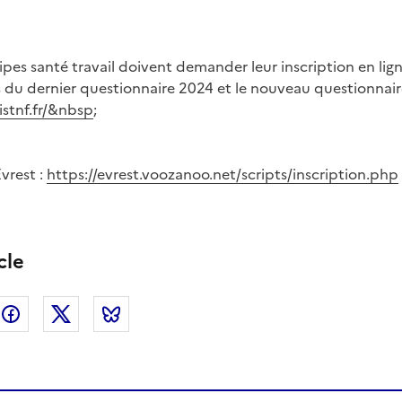
ipes santé travail doivent demander leur inscription en ligne
s du dernier questionnaire 2024 et le nouveau questionnair
.istnf.fr/&nbsp
;
Evrest :
https://evrest.voozanoo.net/scripts/inscription.php
cle
nkedin
Facebook
Twitter
Bluesky