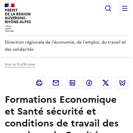
Panneau de gestion des cookies
Recherc
PRÉFET
DE LA RÉGION
AUVERGNE-
RHÔNE-ALPES
Direction régionale de l'économie, de l'emploi, du travail et
des solidarités
Voir le fil d'Ariane
Imprimer
Courriel
Linkedin
Facebook
Twitter
B
Formations Economique
et Santé sécurité et
conditions de travail des