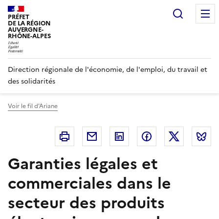
Panneau de gestion des cookies
Recherc
PRÉFET
DE LA RÉGION
AUVERGNE-
RHÔNE-ALPES
Direction régionale de l'économie, de l'emploi, du travail et
des solidarités
Voir le fil d'Ariane
Imprimer
Courriel
Linkedin
Facebook
Twitter
B
Garanties légales et
commerciales dans le
secteur des produits