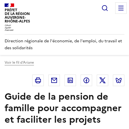
Panneau de gestion des cookies
Recherc
PRÉFET
DE LA RÉGION
AUVERGNE-
RHÔNE-ALPES
Direction régionale de l'économie, de l'emploi, du travail et
des solidarités
Voir le fil d'Ariane
Imprimer
Courriel
Linkedin
Facebook
Twitter
B
Guide de la pension de
famille pour accompagner
et faciliter les projets