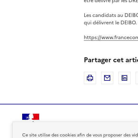
être délivré par les DR
Les candidats au DEIBO
qui délivrent le DEIBO.
https://www.franceco
Partager cet arti
Imprimer
Courriel
Li
PRÉFET
DE LA RÉGION
Ce site utilise des cookies afin de vous proposer des v
AUVERGNE-