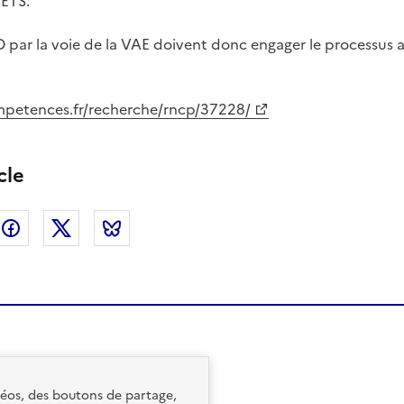
EETS.
 par la voie de la VAE doivent donc engager le processus a
mpetences.fr/recherche/rncp/37228/
cle
nkedin
Facebook
Twitter
Bluesky
idéos, des boutons de partage,