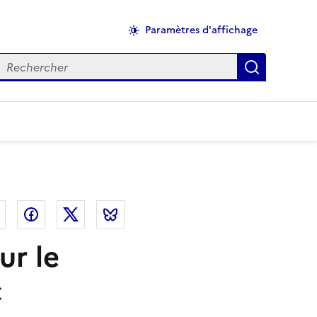
Paramètres d'affichage
echercher
Applique
el
Linkedin
Facebook
Twitter
Bluesky
ur le
c