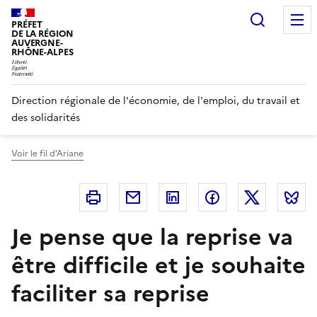
Panneau de gestion des cookies
Recherc
PRÉFET
DE LA RÉGION
AUVERGNE-
RHÔNE-ALPES
Direction régionale de l'économie, de l'emploi, du travail et
des solidarités
Voir le fil d'Ariane
Imprimer
Courriel
Linkedin
Facebook
Twitter
B
Je pense que la reprise va
être difficile et je souhaite
faciliter sa reprise