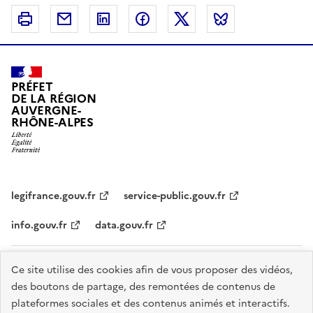
Imprimer
Courriel
Linkedin
Facebook
Twitter
Bluesky
PRÉFET
DE LA RÉGION
AUVERGNE-
RHÔNE-ALPES
legifrance.gouv.fr
service-public.gouv.fr
info.gouv.fr
data.gouv.fr
Plan du site
Données personnelles et cookies
Accessibilité :
Ce site utilise des cookies afin de vous proposer des vidéos,
des boutons de partage, des remontées de contenus de
partiellement conforme
Mentions légales
Gestion des cookies
plateformes sociales et des contenus animés et interactifs.