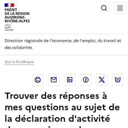
Panneau de gestion des cookies
Recherc
PRÉFET
DE LA RÉGION
AUVERGNE-
RHÔNE-ALPES
Direction régionale de l'économie, de l'emploi, du travail et
des solidarités
Voir le fil d'Ariane
Imprimer
Courriel
Linkedin
Facebook
Twitter
B
Trouver des réponses à
mes questions au sujet de
la déclaration d'activité