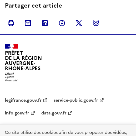
Partager cet article
Imprimer
Courriel
Linkedin
Facebook
Twitter
Bluesky
PRÉFET
DE LA RÉGION
AUVERGNE-
RHÔNE-ALPES
legifrance.gouv.fr
service-public.gouv.fr
info.gouv.fr
data.gouv.fr
Plan du site
Données personnelles et cookies
Accessibilité :
Ce site utilise des cookies afin de vous proposer des vidéos,