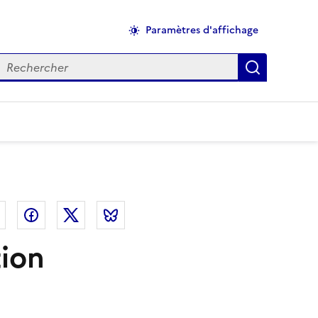
Paramètres d'affichage
echercher
Applique
el
Linkedin
Facebook
Twitter
Bluesky
tion