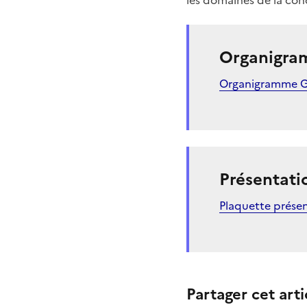
Organigr
Organigramme G
Présentati
Plaquette prése
Partager cet arti