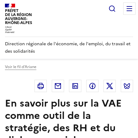
Panneau de gestion des cookies
Recherc
PRÉFET
DE LA RÉGION
AUVERGNE-
RHÔNE-ALPES
Direction régionale de l'économie, de l'emploi, du travail et
des solidarités
Voir le fil d'Ariane
Imprimer
Courriel
Linkedin
Facebook
Twitter
B
En savoir plus sur la VAE
comme outil de la
stratégie, des RH et du