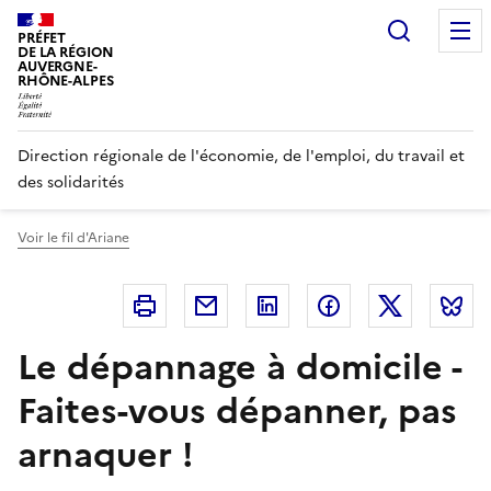
Panneau de gestion des cookies
Recherc
PRÉFET
DE LA RÉGION
AUVERGNE-
RHÔNE-ALPES
Direction régionale de l'économie, de l'emploi, du travail et
des solidarités
Voir le fil d'Ariane
Imprimer
Courriel
Linkedin
Facebook
Twitter
B
Le dépannage à domicile -
Faites-vous dépanner, pas
arnaquer !