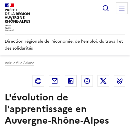
Panneau de gestion des cookies
Recherc
PRÉFET
DE LA RÉGION
AUVERGNE-
RHÔNE-ALPES
Direction régionale de l'économie, de l'emploi, du travail et
des solidarités
Voir le fil d'Ariane
Imprimer
Courriel
Linkedin
Facebook
Twitter
B
L'évolution de
l'apprentissage en
Auvergne-Rhône-Alpes