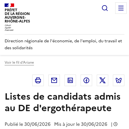
Panneau de gestion des cookies
Recherc
PRÉFET
DE LA RÉGION
AUVERGNE-
RHÔNE-ALPES
Direction régionale de l'économie, de l'emploi, du travail et
des solidarités
Voir le fil d'Ariane
Imprimer
Courriel
Linkedin
Facebook
Twitter
B
Listes de candidats admis
au DE d'ergothérapeute
Publié le
30/06/2026
Mis à jour le 30/06/2026
|