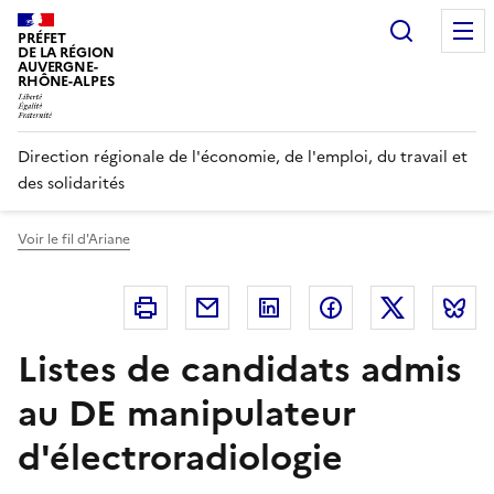
Panneau de gestion des cookies
Recherc
PRÉFET
DE LA RÉGION
AUVERGNE-
RHÔNE-ALPES
Direction régionale de l'économie, de l'emploi, du travail et
des solidarités
Voir le fil d'Ariane
Imprimer
Courriel
Linkedin
Facebook
Twitter
B
Listes de candidats admis
au DE manipulateur
d'électroradiologie