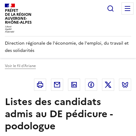
Panneau de gestion des cookies
Recherc
PRÉFET
DE LA RÉGION
AUVERGNE-
RHÔNE-ALPES
Direction régionale de l'économie, de l'emploi, du travail et
des solidarités
Voir le fil d'Ariane
Imprimer
Courriel
Linkedin
Facebook
Twitter
B
Listes des candidats
admis au DE pédicure -
podologue