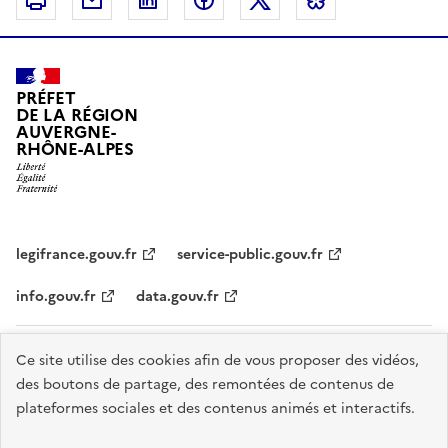
Imprimer
Courriel
Linkedin
Facebook
Twitter
Bluesky
PRÉFET
DE LA RÉGION
AUVERGNE-
RHÔNE-ALPES
legifrance.gouv.fr
service-public.gouv.fr
info.gouv.fr
data.gouv.fr
Plan du site
Données personnelles et cookies
Accessibilité :
Ce site utilise des cookies afin de vous proposer des vidéos,
des boutons de partage, des remontées de contenus de
partiellement conforme
Mentions légales
Gestion des cookies
plateformes sociales et des contenus animés et interactifs.
Sauf mention explicite de propriété intellectuelle détenue par des tiers,