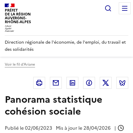
Panneau de gestion des cookies
Recherc
PRÉFET
DE LA RÉGION
AUVERGNE-
RHÔNE-ALPES
Direction régionale de l'économie, de l'emploi, du travail et
des solidarités
Voir le fil d'Ariane
Imprimer
Courriel
Linkedin
Facebook
Twitter
B
Panorama statistique
cohésion sociale
Publié le
02/06/2023
Mis à jour le 28/04/2026
|