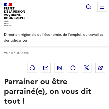
Panneau de gestion des cookies
Recherc
PRÉFET
DE LA RÉGION
AUVERGNE-
RHÔNE-ALPES
Direction régionale de l'économie, de l'emploi, du travail et
des solidarités
Voir le fil d'Ariane
Imprimer
Courriel
Linkedin
Facebook
Twitter
B
Parrainer ou être
parrainé(e), on vous dit
tout !