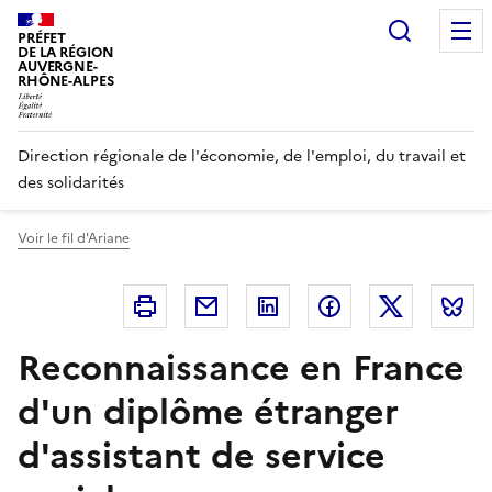
Panneau de gestion des cookies
Recherc
PRÉFET
DE LA RÉGION
AUVERGNE-
RHÔNE-ALPES
Direction régionale de l'économie, de l'emploi, du travail et
des solidarités
Voir le fil d'Ariane
Imprimer
Courriel
Linkedin
Facebook
Twitter
B
Reconnaissance en France
d'un diplôme étranger
d'assistant de service