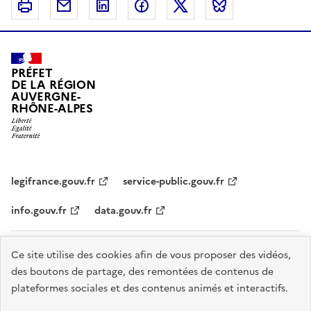
Imprimer
Courriel
Linkedin
Facebook
Twitter
Bluesky
PRÉFET
DE LA RÉGION
AUVERGNE-
RHÔNE-ALPES
legifrance.gouv.fr
service-public.gouv.fr
info.gouv.fr
data.gouv.fr
Plan du site
Données personnelles et cookies
Accessibilité :
Ce site utilise des cookies afin de vous proposer des vidéos,
des boutons de partage, des remontées de contenus de
partiellement conforme
Mentions légales
Gestion des cookies
plateformes sociales et des contenus animés et interactifs.
Sauf mention explicite de propriété intellectuelle détenue par des tiers,