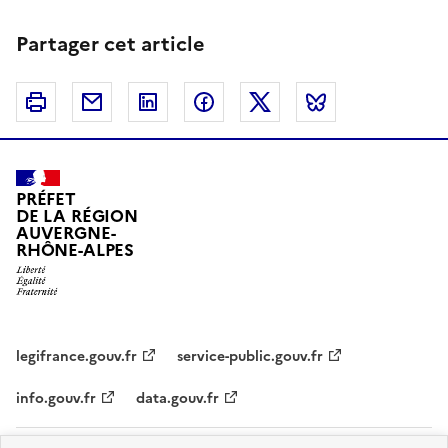
Partager cet article
Imprimer
Courriel
Linkedin
Facebook
Twitter
Bluesky
PRÉFET
DE LA RÉGION
AUVERGNE-
RHÔNE-ALPES
legifrance.gouv.fr
service-public.gouv.fr
info.gouv.fr
data.gouv.fr