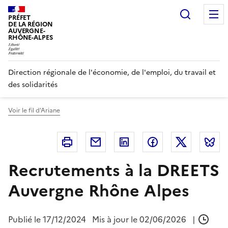
Panneau de gestion des cookies
Recherc
PRÉFET
DE LA RÉGION
AUVERGNE-
RHÔNE-ALPES
Direction régionale de l'économie, de l'emploi, du travail et
des solidarités
Voir le fil d'Ariane
Imprimer
Courriel
Linkedin
Facebook
Twitter
B
Recrutements à la DREETS
Auvergne Rhône Alpes
Publié le
17/12/2024
Mis à jour le 02/06/2026
|