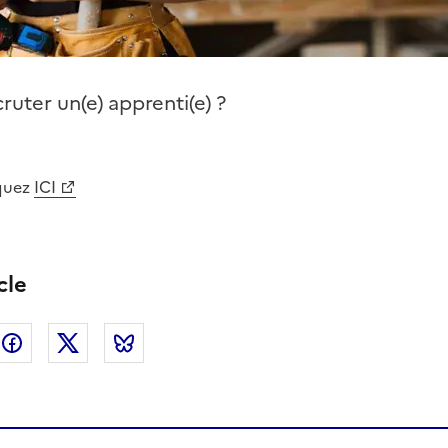
ruter un(e) apprenti(e) ?
iquez
ICI
cle
nkedin
Facebook
Twitter
Bluesky