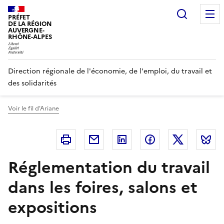
Panneau de gestion des cookies
Recherc
PRÉFET
DE LA RÉGION
AUVERGNE-
RHÔNE-ALPES
Direction régionale de l'économie, de l'emploi, du travail et
des solidarités
Voir le fil d'Ariane
Imprimer
Courriel
Linkedin
Facebook
Twitter
B
Réglementation du travail
dans les foires, salons et
expositions