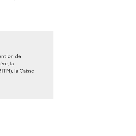
ention de
ère, la
ITM), la Caisse
.