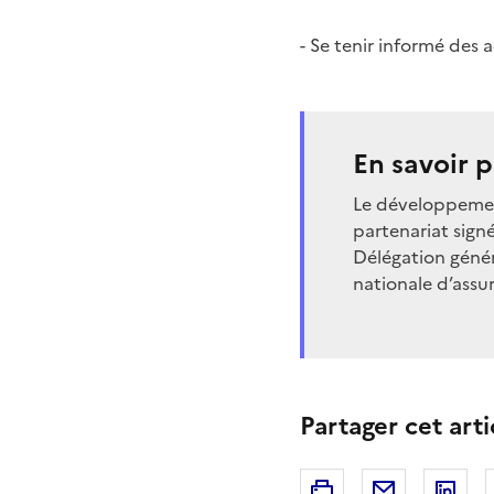
- Se tenir informé des
En savoir p
Le développement
partenariat signé
Délégation génér
nationale d’assu
Partager cet arti
Imprimer
Courriel
Li