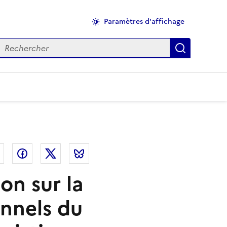
Paramètres d'affichage
echercher
Applique
el
Linkedin
Facebook
Twitter
Bluesky
on sur la
onnels du