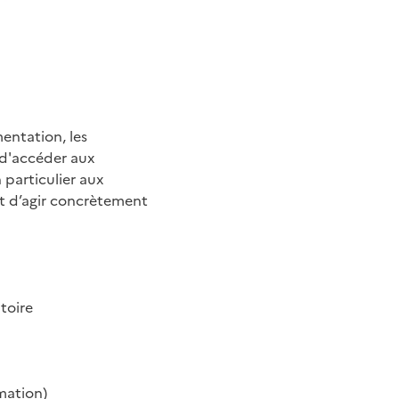
entation, les
, d'accéder aux
n particulier aux
nt d’agir concrètement
itoire
rmation)