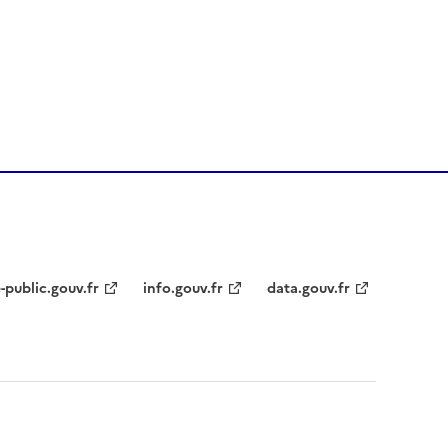
-public.gouv.fr
info.gouv.fr
data.gouv.fr