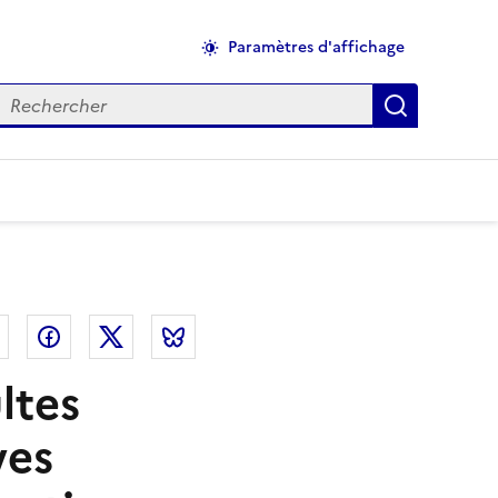
Paramètres d'affichage
echercher
Applique
el
Linkedin
Facebook
Twitter
Bluesky
ltes
ves