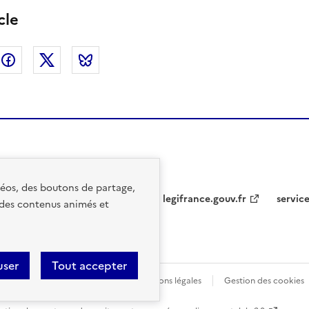
cle
nkedin
Facebook
Twitter
Bluesky
idéos, des boutons de partage,
legifrance.gouv.fr
service
 des contenus animés et
user
Tout accepter
lité : partiellement conforme
Mentions légales
Gestion des cookies