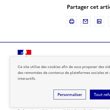
Partager cet arti
Imprimer
Courriel
Li
PRÉFET
DE LA RÉGION
Ce site utilise des cookies afin de vous proposer des v
AUVERGNE-
des remontées de contenus de plateformes sociales et
RHÔNE-ALPES
interactifs.
Personnaliser
Tout ref
Plan du site
Données personnelles et cookies
Accessibi